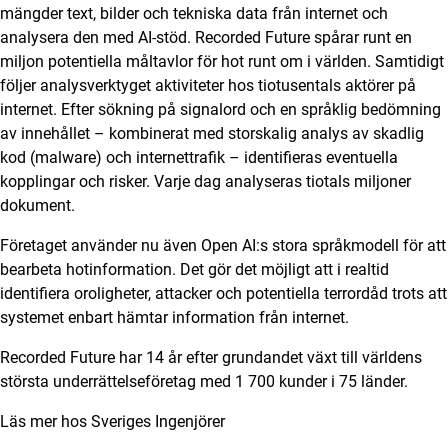
mängder text, bilder och tekniska data från internet och
analysera den med AI-stöd. Recorded Future spårar runt en
miljon potentiella måltavlor för hot runt om i världen. Samtidigt
följer analysverktyget aktiviteter hos tiotusentals aktörer på
internet. Efter sökning på signalord och en språklig bedömning
av innehållet – kombinerat med storskalig analys av skadlig
kod (malware) och internettrafik – identifieras eventuella
kopplingar och risker. Varje dag analyseras tiotals miljoner
dokument.
Företaget använder nu även Open AI:s stora språkmodell för att
bearbeta hotinformation. Det gör det möjligt att i realtid
identifiera oroligheter, attacker och potentiella terrordåd trots att
systemet enbart hämtar information från internet.
Recorded Future har 14 år efter grundandet växt till världens
största underrättelseföretag med 1 700 kunder i 75 länder.
Läs mer hos
Sveriges Ingenjörer