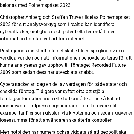
belönas med Polhemspriset 2023
Christopher Ahlberg och Staffan Truvé tilldelas Polhemspriset
2023 för sitt analysverktyg som i realtid kan identifiera
cyberattacker, oroligheter och potentiella terrordåd med
information hämtad enbart från internet.
Pristagarnas insikt att internet skulle bli en spegling av den
verkliga världen och att informationen behövde sorteras för att
kunna analyseras gav upphov till företaget Recorded Future
2009 som sedan dess har utvecklats snabbt.
Cyberattacker är idag en del av vardagen för både stater och
enskilda företag. Tidigare var syftet ofta att stjäla
företagsinformation men ett stort område är nu så kallad
ransomware – utpressningsprogram – där förövaren till
exempel tar filer som gisslan via kryptering och sedan kräver en
lösensumma för att användaren ska återfå kontrollen.
Men hotbilden har numera också vidgats så att geopolitiska