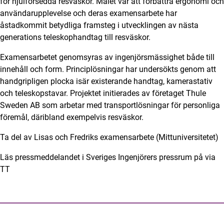
för hjulförsedda resväskor. Målet var att förbättra ergonomi och
användarupplevelse och deras examensarbete har
åstadkommit betydliga framsteg i utvecklingen av nästa
generations teleskophandtag till resväskor.
Examensarbetet genomsyras av ingenjörsmässighet både till
innehåll och form. Principlösningar har undersökts genom att
handgripligen plocka isär existerande handtag, kamerastativ
och teleskopstavar. Projektet initierades av företaget Thule
Sweden AB som arbetar med transportlösningar för personliga
föremål, däribland exempelvis resväskor.
Ta del av Lisas och Fredriks examensarbete
(Mittuniversitetet)
Läs pressmeddelandet i Sveriges Ingenjörers pressrum på via
TT